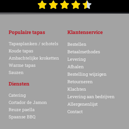
Populaire tapas
Klantenservice
Tapasplanken / schotels
Bestellen
Koude tapas
Betaalmethodes
Ambachtelijke kroketten
Levering
Warme tapas
Afhalen
Sauzen
Bestelling wijzigen
Retourneren
Diensten
Klachten
Catering
Levering aan bedrijven
Cortador de Jamon
Allergenenlijst
Reuze paella
Contact
Spaanse BBQ