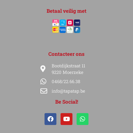
Betaal veilig met
Contacteer ons
Bootdijkstraat 11
9220 Moerzeke
0468/22.66.38
info@tapatap.be
Be Social!