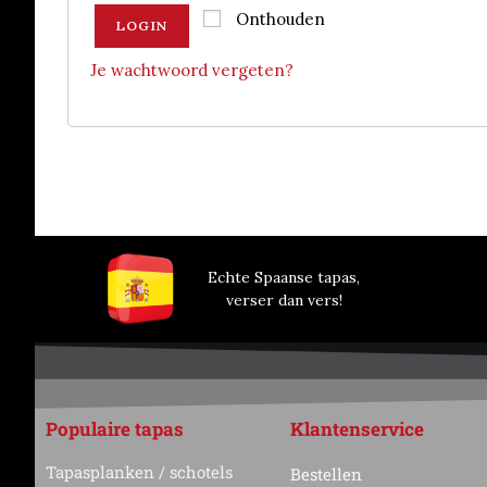
Onthouden
LOGIN
Je wachtwoord vergeten?
Echte Spaanse tapas,
verser dan vers!
Populaire tapas
Klantenservice
Tapasplanken / schotels
Bestellen