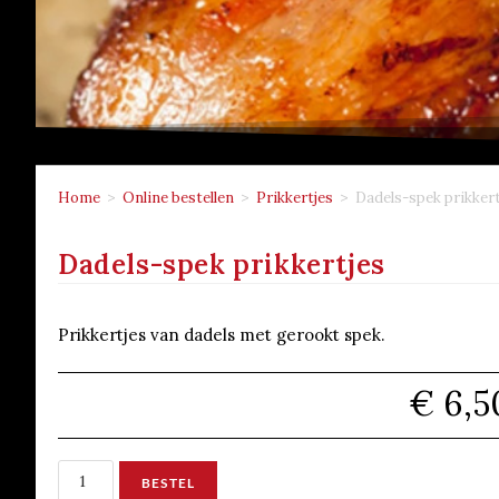
Home
>
Online bestellen
>
Prikkertjes
>
Dadels-spek prikkert
Dadels-spek prikkertjes
Prikkertjes van dadels met gerookt spek.
€
6,5
BESTEL