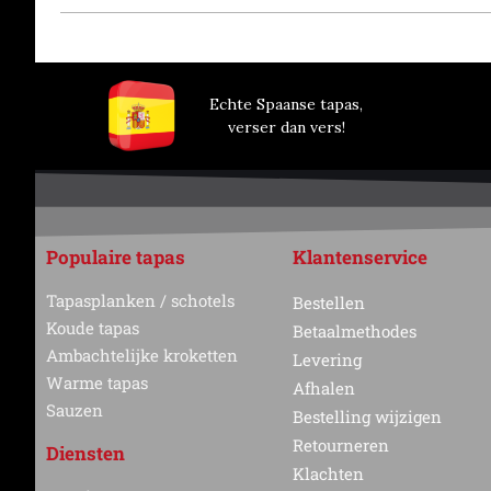
Echte Spaanse tapas,
verser dan vers!
Populaire tapas
Klantenservice
Tapasplanken / schotels
Bestellen
Koude tapas
Betaalmethodes
Ambachtelijke kroketten
Levering
Warme tapas
Afhalen
Sauzen
Bestelling wijzigen
Retourneren
Diensten
Klachten