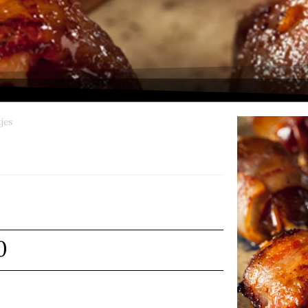
jes
0