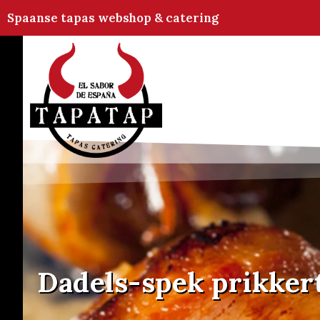
Spaanse tapas webshop & catering
Dadels-spek prikker