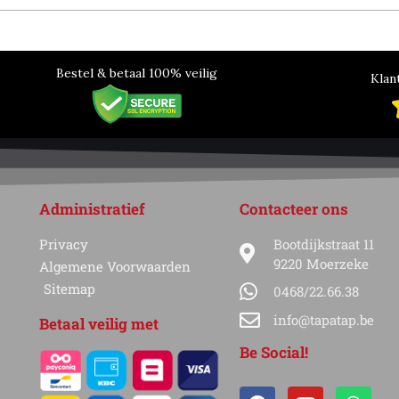
Bestel & betaal 100% veilig
Klan
Administratief
Contacteer ons
Privacy
Bootdijkstraat 11
9220 Moerzeke
Algemene Voorwaarden
Sitemap
0468/22.66.38
info@tapatap.be
Betaal veilig met
Be Social!